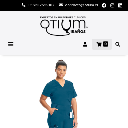
+56232529187
contacto@otium.cl
0