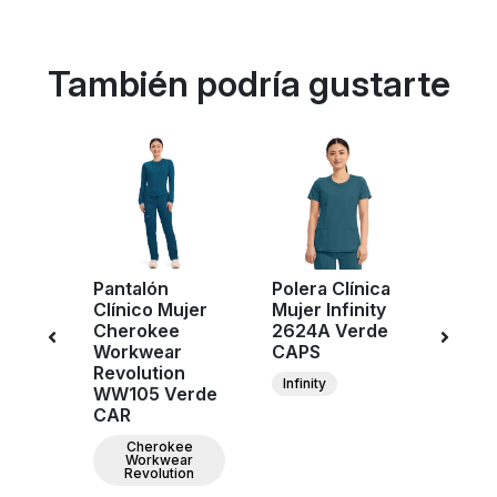
También podría gustarte
Pantalón
Polera Clínica
Poler
ujer
Clínico Mujer
Mujer Infinity
Mujer
e
Cherokee
2624A Verde
2625
KA190
Workwear
CAPS
CAP
R
Revolution
Infinity
Infini
WW105 Verde
CAR
Cherokee
Workwear
Revolution