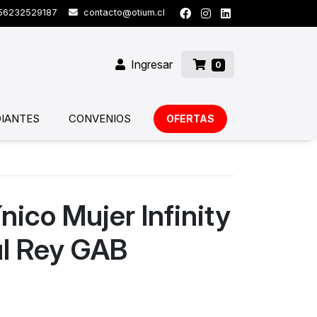
6232529187
contacto@otium.cl
Ingresar
0
IANTES
CONVENIOS
OFERTAS
nico Mujer Infinity
l Rey GAB