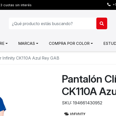
+5
3 cuotas sin interés
RE
MARCAS
COMPRA POR COLOR
ESTUD
er Infinity CK110A Azul Rey GAB
Pantalón Clí
CK110A Azu
SKU: 194661430952