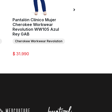
Pantalón Clínico Mujer
Pantalón Clínico M
Cherokee Workwear
Cherokee Workwe
Revolution WW105 Azul
Revolution WW105
Rey GAB
Rey ROY
Cherokee Workwear Revolution
Cherokee Workwear Re
$ 31.990
$ 31.990