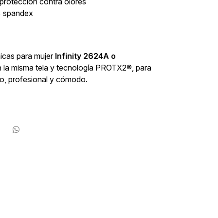
rotección contra olores
% spandex
nicas para mujer
Infinity 2624A o
 la misma tela y tecnología PROTX2®, para
do, profesional y cómodo.