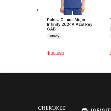
n Clínico Mujer
Polera Clínica Mujer
ul HS030 Azul Rey
Infinity 2624A Azul Rey
GAB
l
Infinity
8
0
$ 38.990