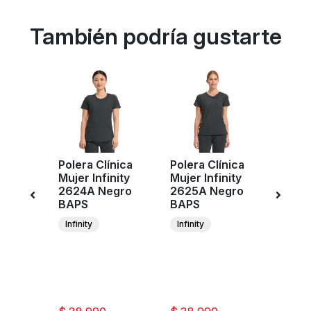
También podría gustarte
Polera Clínica
Polera Clínica
Pant
ujer
Mujer Infinity
Mujer Infinity
Clíni
CK110A
2624A Negro
2625A Negro
Cher
PS
BAPS
BAPS
Work
Revol
Infinity
Infinity
WW01
BLK
C
W
Re