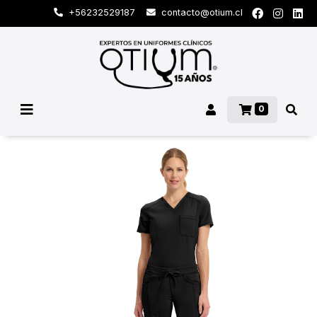
+56232529187
contacto@otium.cl
0