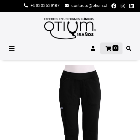
+56232529187
contacto@otium.cl
0