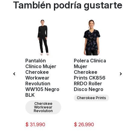
También podría gustarte
Pantalón
Polera Clínica
Poler
ujer
Clínico Mujer
Mujer
Muje
e
Cherokee
Cherokee
Cher
Ultra
Workwear
Prints CK856
Work
Negro
Revolution
RRDO Roller
Origi
WW105 Negro
Disco Negro
CK95
BLK
BLK
ee
Cherokee Prints
Ultra
Cherokee
C
Workwear
Orig
Revolution
$ 31.990
$ 26.990
$ 26.