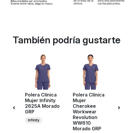
También podría gustarte
Polera Clínica
Polera Clínica
Pant
ujer
Mujer Infinity
Mujer
Clíni
2625A Morado
Cherokee
Cher
GRP
Workwear
Work
20110
Revolution
Revol
Infinity
RP
WW610
WW1
Morado GRP
Mora