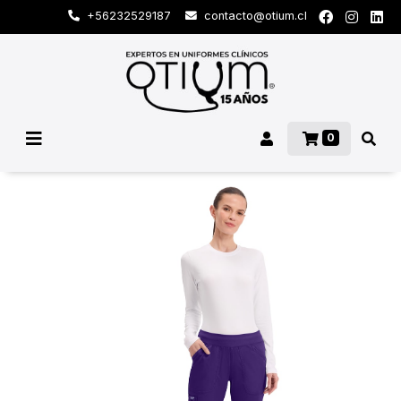
+56232529187
contacto@otium.cl
0