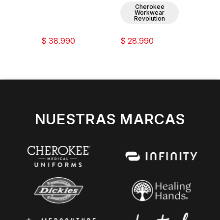
Cherokee
C
Workwear
W
Revolution
Re
$ 38.990
$ 28.990
$ 31.
NUESTRAS MARCAS