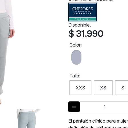
Disponible.
$ 31.990
Color:
Talla:
XXS
XS
S
El pantalón clínico para mu
definición de uniforme esenci