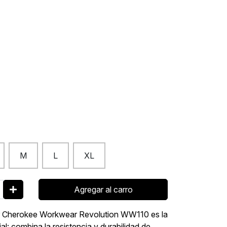
M
L
XL
Agregar al carro
jer Cherokee Workwear Revolution WW110 es la
al: combina la resistencia y durabilidad de