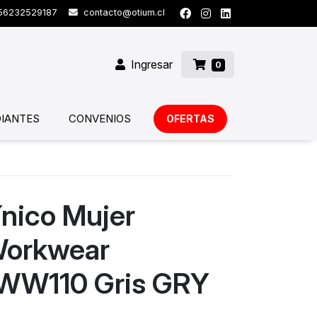
6232529187
contacto@otium.cl
Ingresar
0
IANTES
CONVENIOS
OFERTAS
ínico Mujer
Workwear
 WW110 Gris GRY