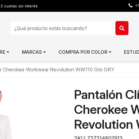
+5
3 cuotas sin interés
RE
MARCAS
COMPRA POR COLOR
ESTUD
jer Cherokee Workwear Revolution WW110 Gris GRY
Pantalón Cl
Cherokee 
Revolution
SKU: 737314802913