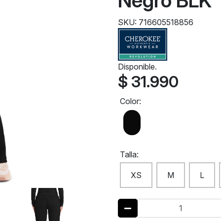
Negro BLK
SKU: 716605518856
Disponible.
$ 31.990
Color:
Talla:
XS
M
L