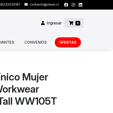
6232529187
contacto@otium.cl
Ingresar
0
IANTES
CONVENIOS
OFERTAS
ínico Mujer
Workwear
 Tall WW105T