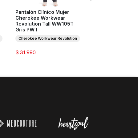
Pantalón Clínico Mujer
Pantalón Clínico M
Cherokee Workwear
Cherokee Workwe
Revolution Tall WW105T
Revolution Tall W
Gris PWT
Azul Rey ROY
Cherokee Workwear Revolution
Cherokee Workwear Re
$ 31.990
$ 31.990