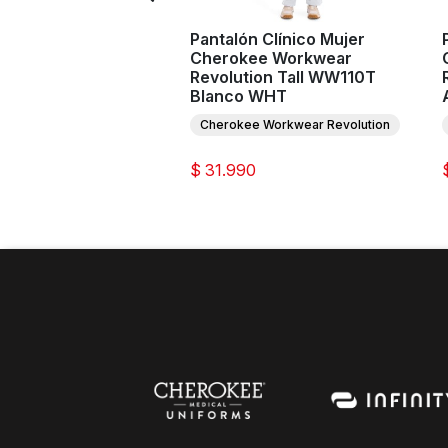
n Clínico Mujer
Pantalón Clínico Mujer
y Tall CK065AT Azul
Cherokee Workwear
 NYPS
Revolution Tall WW110T
Blanco WHT
Cherokee Workwear Revolution
0
$ 31.990