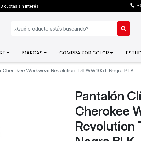
+5
3 cuotas sin interés
RE
MARCAS
COMPRA POR COLOR
ESTUD
jer Cherokee Workwear Revolution Tall WW105T Negro BLK
Pantalón Cl
Cherokee 
Revolution