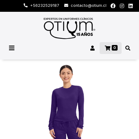
+56232529187
contacto@otium.cl
0