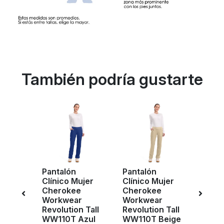
También podría gustarte
Pantalón
Pantalón
Pant
ujer
Clínico Mujer
Clínico Mujer
Clíni
e
Cherokee
Cherokee
Cher
r
Workwear
Workwear
Work
 Tall
Revolution Tall
Revolution Tall
Revol
WW110T Azul
WW110T Beige
WW1