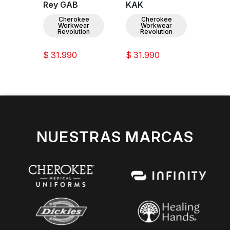
IN
Rey GAB
KAK
Mora
ee
Cherokee
Cherokee
C
ar
Workwear
Workwear
W
ion
Revolution
Revolution
Re
$ 31.990
$ 31.990
$ 31.
NUESTRAS MARCAS