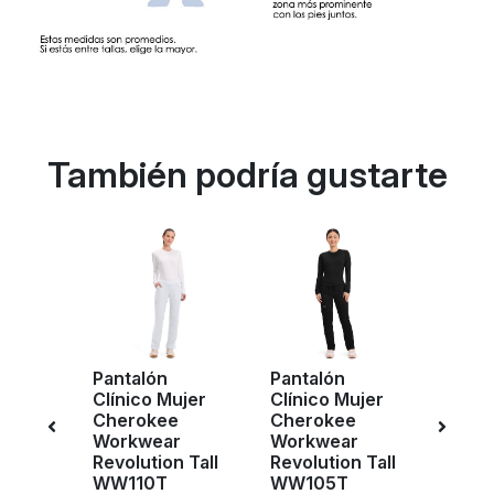
También podría gustarte
Pantalón
Pantalón
Pant
ujer
Clínico Mujer
Clínico Mujer
Clíni
e
Cherokee
Cherokee
Cher
r
Workwear
Workwear
Work
 Tall
Revolution Tall
Revolution Tall
Revol
WW110T
WW105T
WW1