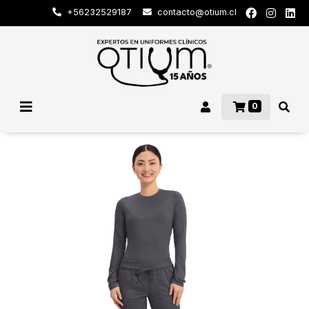
+56232529187
contacto@otium.cl
0