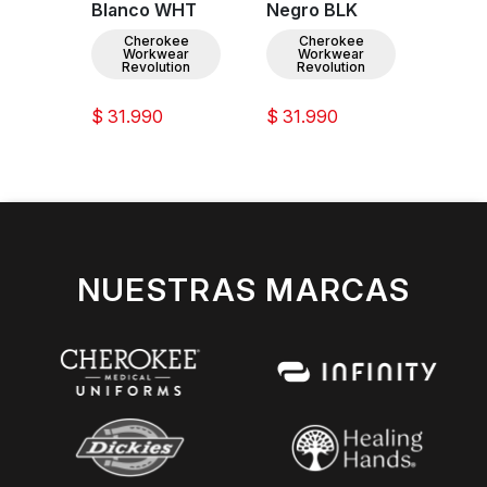
IN
Blanco WHT
Negro BLK
Verd
ee
Cherokee
Cherokee
C
ar
Workwear
Workwear
W
ion
Revolution
Revolution
Re
$ 31.990
$ 31.990
$ 31.
NUESTRAS MARCAS