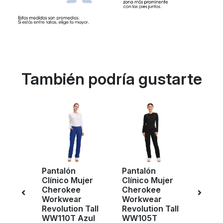
También podría gustarte
Pantalón
Pantalón
Pant
ujer
Clínico Mujer
Clínico Mujer
Clíni
ll
Cherokee
Cherokee
Cher
 Azul
Workwear
Workwear
Work
YPS
Revolution Tall
Revolution Tall
Revol
WW110T Azul
WW105T
WW1