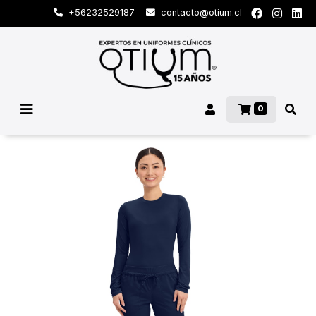
+56232529187
contacto@otium.cl
0