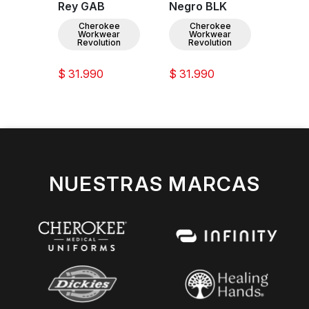
Rey GAB
Negro BLK
Verd
Cherokee
Cherokee
C
Workwear
Workwear
W
Revolution
Revolution
Re
$ 31.990
$ 31.990
$ 31.
NUESTRAS MARCAS