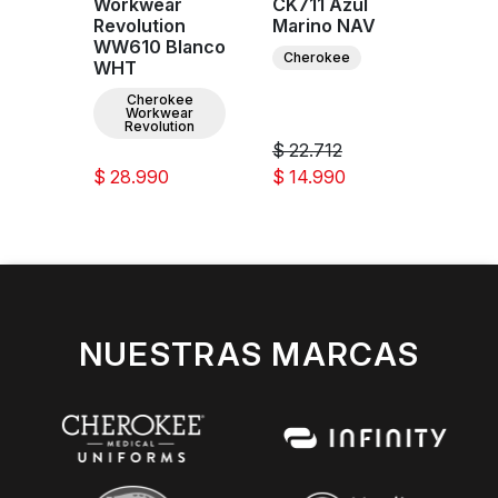
HF
Workwear
CK711 Azul
CK01
ul
Revolution
Marino NAV
CAR
WW610 Blanco
s
Cherokee
Cher
WHT
Cherokee
Workwear
Revolution
$ 22.712
$ 29
$ 28.990
$ 14.990
$ 23
NUESTRAS MARCAS