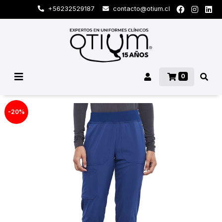
+56232529187
contacto@otium.cl
0
-20%