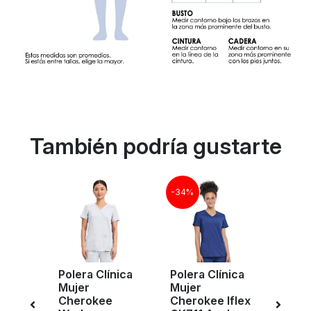
También podría gustarte
-34%
-20%
nica
Polera Clínica
Polera Clínica
Pant
Mujer
Mujer
Clíni
ms
Cherokee
Cherokee Iflex
Chero