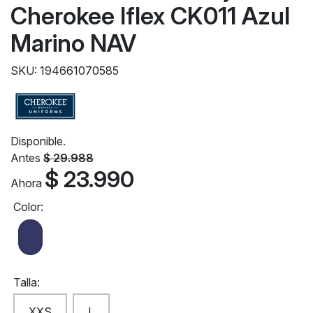
Cherokee Iflex CK011 Azul
Marino NAV
SKU: 194661070585
Disponible.
Antes
$ 29.988
$ 23.990
Ahora
Color:
Talla:
XXS
L