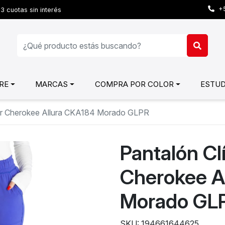
+5
3 cuotas sin interés
RE
MARCAS
COMPRA POR COLOR
ESTUD
jer Cherokee Allura CKA184 Morado GLPR
Pantalón Cl
Cherokee A
Morado GL
SKU: 194661644625