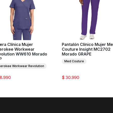
era Clínica Mujer
Pantalón Clínico Mujer M
erokee Workwear
Couture Insight MC2702
volution WW610 Morado
Morado GRAPE
P
Med Couture
erokee Workwear Revolution
28.990
$ 30.990