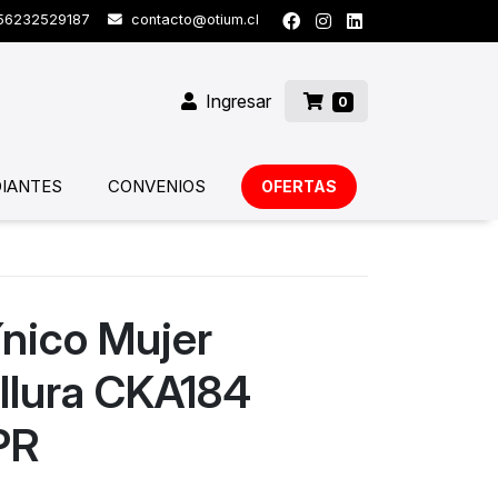
6232529187
contacto@otium.cl
Ingresar
0
IANTES
CONVENIOS
OFERTAS
ínico Mujer
llura CKA184
PR