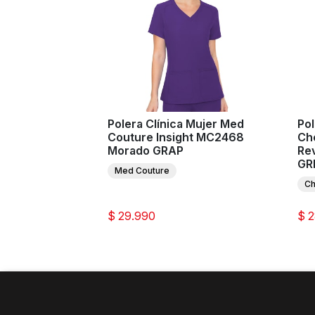
Polera Clínica Mujer Med
Pol
Couture Insight MC2468
Ch
Morado GRAP
Re
GR
Med Couture
Ch
$ 29.990
$ 