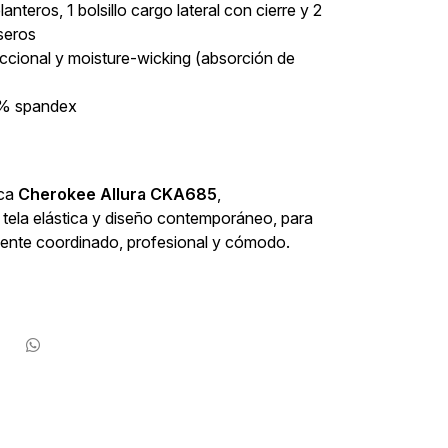
elanteros, 1 bolsillo cargo lateral con cierre y 2
aseros
reccional y moisture-wicking (absorción de
10% spandex
ica
Cherokee Allura CKA685
,
tela elástica y diseño contemporáneo, para
mente coordinado, profesional y cómodo.