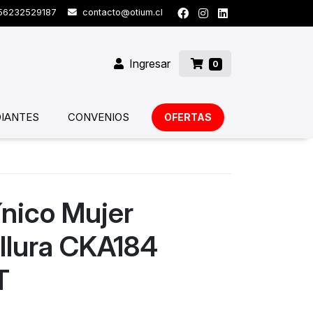
6232529187
contacto@otium.cl
Ingresar
0
IANTES
CONVENIOS
OFERTAS
ínico Mujer
llura CKA184
T