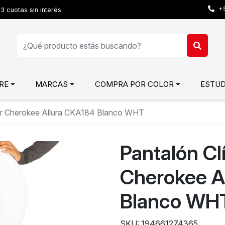
+5
3 cuotas sin interés
RE
MARCAS
COMPRA POR COLOR
ESTUD
jer Cherokee Allura CKA184 Blanco WHT
Pantalón Cl
Cherokee A
Blanco WH
SKU: 194661274365