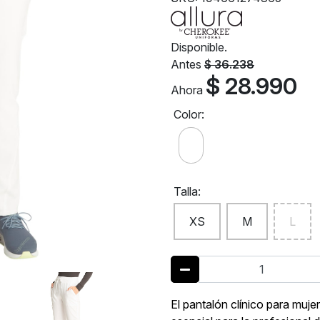
Disponible.
Antes
$ 36.238
$ 28.990
Ahora
Color:
Talla:
XS
M
L
El pantalón clínico para muj