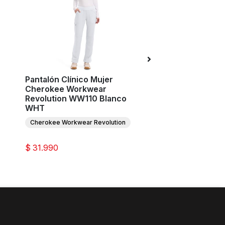
Pantalón Clínico Mujer
Pantalón Clínico M
Cherokee Workwear
Cherokee Originals
Revolution WW110 Blanco
CK281A Blanco W
WHT
Cherokee Originals Ult
Cherokee Workwear Revolution
$ 31.990
$ 26.990