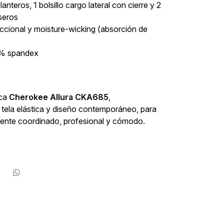
elanteros, 1 bolsillo cargo lateral con cierre y 2
aseros
reccional y moisture-wicking (absorción de
10% spandex
ica
Cherokee Allura CKA685
,
tela elástica y diseño contemporáneo, para
mente coordinado, profesional y cómodo.