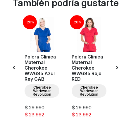
También podría gustarte
-20%
-20%
-20%
nica
Polera Clínica
Polera Clínica
Poler
Maternal
Maternal
Mate
e
Cherokee
Cherokee
Cher
zul
WW685 Azul
WW685 Rojo
WW68
Rey GAB
RED
Rey 
ee
Cherokee
Cherokee
C
ar
Workwear
Workwear
W
ion
Revolution
Revolution
Re
$ 29.990
$ 29.990
$ 29
$ 23.992
$ 23.992
$ 23.