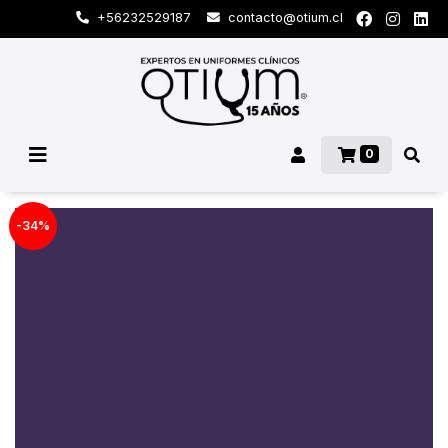
+56232529187
contacto@otium.cl
0
-34%