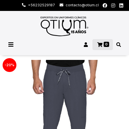
+56232529187
contacto@otium.cl
0
-20%