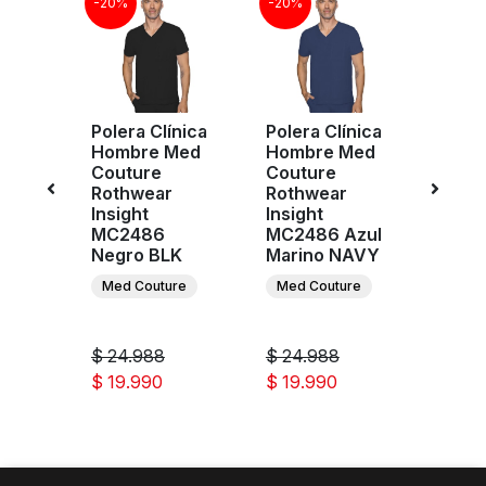
-20%
-20%
-20%
nica
Polera Clínica
Polera Clínica
Poler
Hombre Med
Hombre Med
Homb
ms
Couture
Couture
Cout
KXB
Rothwear
Rothwear
Roth
is
Insight
Insight
Insig
MC2486
MC2486 Azul
MC24
s
Negro BLK
Marino NAVY
PWT
Med Couture
Med Couture
Med 
$ 24.988
$ 24.988
$ 24
$ 19.990
$ 19.990
$ 19.