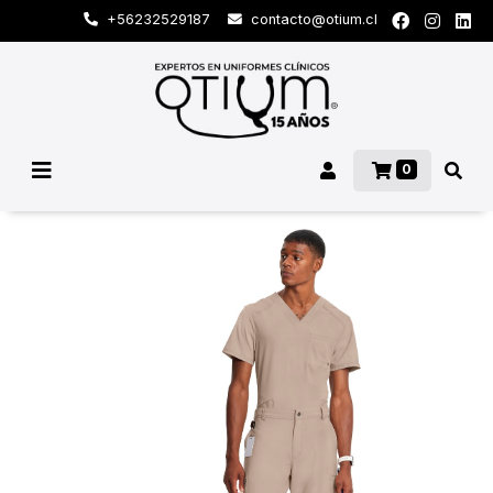
+56232529187
contacto@otium.cl
0