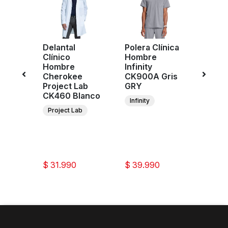
Delantal
Polera Clínica
Poler
Clínico
Hombre
Homb
Hombre
Infinity
Infini
e
Cherokee
CK900A Gris
CK90
r
Project Lab
GRY
KAK
n
CK460 Blanco
Infinity
Infini
eige
Project Lab
ee
ar
ion
$ 31.990
$ 39.990
$ 39