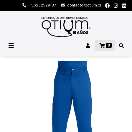
+56232529187
contacto@otium.cl
0