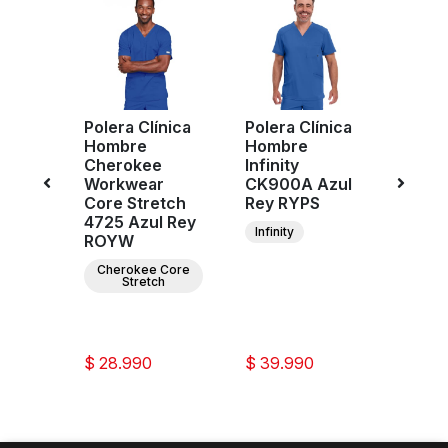
Polera Clínica
Polera Clínica
Poler
Hombre
Hombre
Homb
Cherokee
Infinity
Cher
Workwear
CK900A Azul
Work
Azul
Core Stretch
Rey RYPS
Revol
4725 Azul Rey
WW60
Infinity
ROYW
Rey 
Cherokee Core
C
Stretch
W
Re
$ 28.990
$ 39.990
$ 35