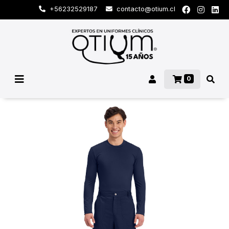
+56232529187
contacto@otium.cl
0