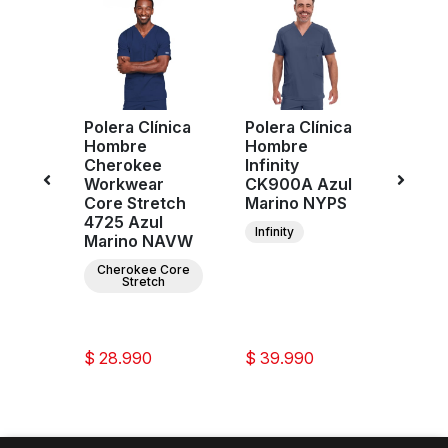
-20%
Polera Clínica
Polera Clínica
Poler
Hombre
Hombre
Homb
Cherokee
Infinity
Cout
e
Workwear
CK900A Azul
Roth
r
Core Stretch
Marino NYPS
Insig
n
4725 Azul
MC24
Infinity
zul
Marino NAVW
Mari
AV
Cherokee Core
Med 
Stretch
ee
ar
ion
$ 24
$ 28.990
$ 39.990
$ 19.