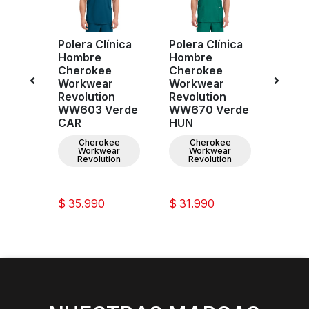
Polera Clínica
Polera Clínica
Poler
Hombre
Hombre
Homb
Cherokee
Cherokee
Cher
e
Workwear
Workwear
Work
r
Revolution
Revolution
Revol
n
WW603 Verde
WW670 Verde
WW6
erde
CAR
HUN
OLV
Cherokee
Cherokee
C
Workwear
Workwear
W
ee
Revolution
Revolution
Re
ar
ion
$ 35.990
$ 31.990
$ 31.