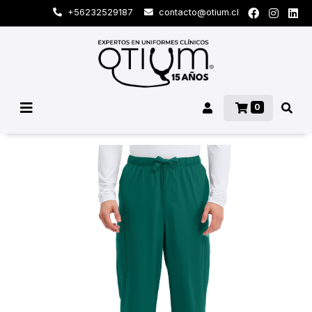
+56232529187
contacto@otium.cl
0