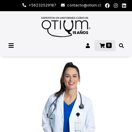
+56232529187
contacto@otium.cl
0