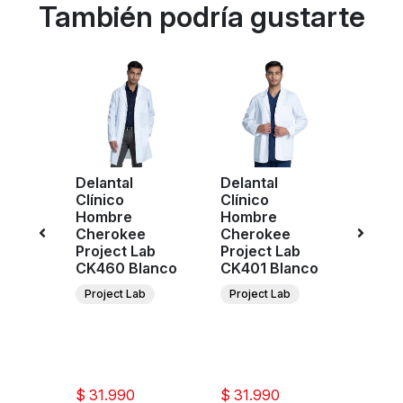
También podría gustarte
nica
Delantal
Delantal
Delan
Clínico
Clínico
Clíni
e
Hombre
Hombre
Homb
r
Cherokee
Cherokee
Cher
n
Project Lab
Project Lab
Proje
erde
CK460 Blanco
CK401 Blanco
CK41
Project Lab
Project Lab
Proje
ee
ar
ion
$ 31.990
$ 31.990
$ 34