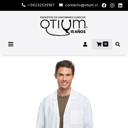
+56232529187
contacto@otium.cl
0