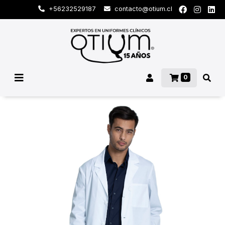
+56232529187
contacto@otium.cl
0