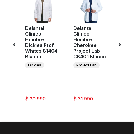
nica
Delantal
Delantal
Delan
Clínico
Clínico
Clíni
e
Hombre
Hombre
Homb
r
Dickies Prof.
Cherokee
Cher
n
Whites 81404
Project Lab
Proje
Blanco
CK401 Blanco
CK41
RP
Dickies
Project Lab
Proje
ee
ar
ion
$ 30.990
$ 31.990
$ 34