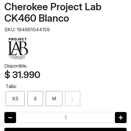
Cherokee Project Lab
CK460 Blanco
SKU: 194661044159
Disponible.
$ 31.990
Talla:
XS
S
M
L